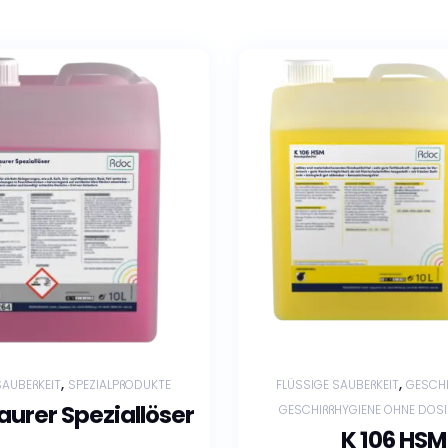
,
,
SAUBERKEIT
SPEZIALPRODUKTE
FLÜSSIGE SAUBERKEIT
GESCHI
saurer Speziallöser
GESCHIRRHYGIENE OHNE DOSI
K 106 HSM