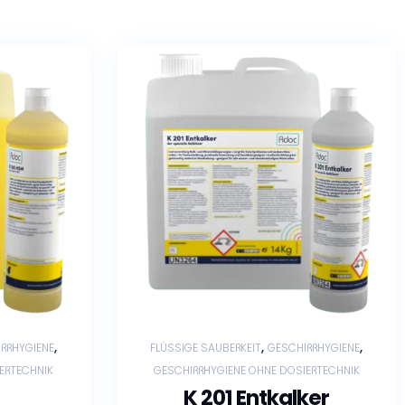
,
,
,
RRHYGIENE
FLÜSSIGE SAUBERKEIT
GESCHIRRHYGIENE
ERTECHNIK
GESCHIRRHYGIENE OHNE DOSIERTECHNIK
K 201 Entkalker