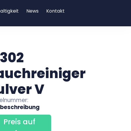
ltigkeit
News
Kontakt
 302
auchreiniger
ulver V
kelnummer:
zbeschreibung
Preis auf