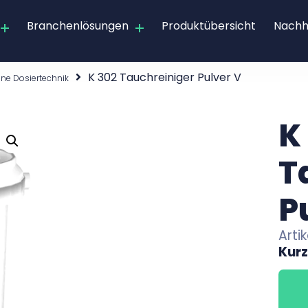
Branchenlösungen
Produktübersicht
Nachha
K 302 Tauchreiniger Pulver V
ne Dosiertechnik
K
T
P
Arti
Kur