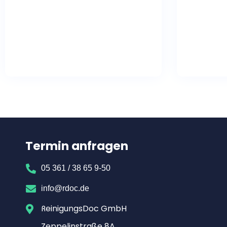
Termin anfragen
05 361 / 38 65 9-50
info@rdoc.de
ReinigungsDoc GmbH
Zeppelinstraße 8A